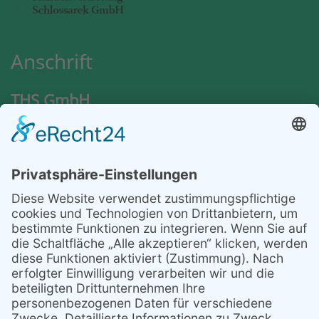
Anschrift
THS GmbH
Nordlandweg 94
22145 Hamburg
Kontakt
Telefon: +49 40 28 47 28 – 55
Telefax: +49 40 28 47 28 – 53
E-Mail: info@ths-umwelttechnik.de