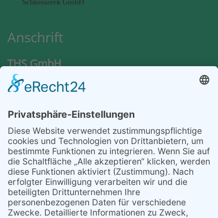
Anschrift
THS GmbH
Nordlandweg 94
22145 Hamburg
Kontakt
Telefon: +49 40 28 47 28 – 55
Telefax: +49 40 28 47 28 – 53
E-Mail: info@ths-umwelttechnik.de