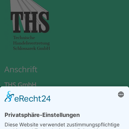
Anschrift
THS GmbH
Nordlandweg 94
22145 Hamburg